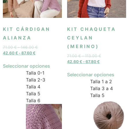
KIT CÁRDIGAN
KIT CHAQUETA
ALIANZA
CEYLAN
(MERINO)
71.00
€
-
146.00
€
42.60
€
-
87.60
€
71.00
€
-
113.00
€
42.60
€
-
67.80
€
Seleccionar opciones
Talla 0-1
Seleccionar opciones
Talla 2-3
Talla 1 a 2
Talla 4
Talla 3 a 4
Talla 5
Talla 5
Talla 6