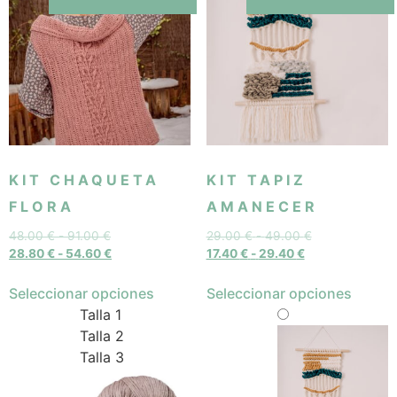
KIT CHAQUETA
KIT TAPIZ
FLORA
AMANECER
48.00
€
-
91.00
€
29.00
€
-
49.00
€
28.80
€
-
54.60
€
17.40
€
-
29.40
€
Seleccionar opciones
Seleccionar opciones
Talla 1
Talla 2
Talla 3